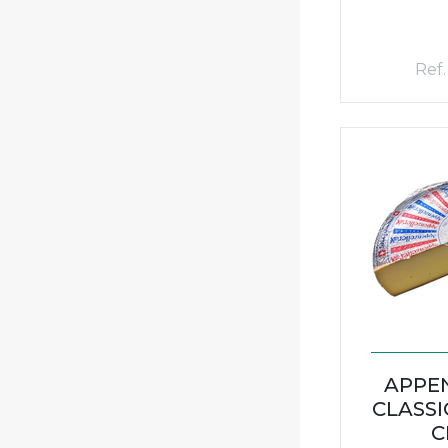
Ref.
APPE
CLASSIC
C