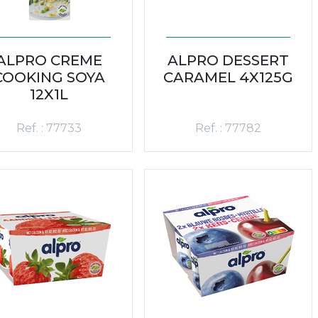
ALPRO CREME
ALPRO DESSERT
COOKING SOYA
CARAMEL 4X125G
12X1L
Ref. : 77733
Ref. : 77782