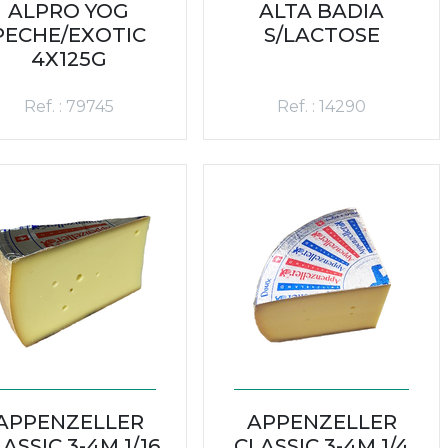
ALPRO YOG
ALTA BADIA
PECHE/EXOTIC
S/LACTOSE
4X125G
Ref. : 79745
Ref. : 14290
APPENZELLER
APPENZELLER
ASSIC 3-4M 1/16
CLASSIC 3-4M 1/4