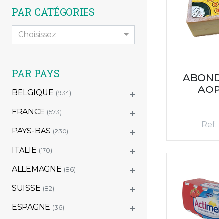
PAR CATÉGORIES
Choisissez
PAR PAYS
ABOND
AOP
BELGIQUE
(934)
FRANCE
(573)
Ref.
PAYS-BAS
(230)
ITALIE
(170)
ALLEMAGNE
(86)
SUISSE
(82)
ESPAGNE
(36)