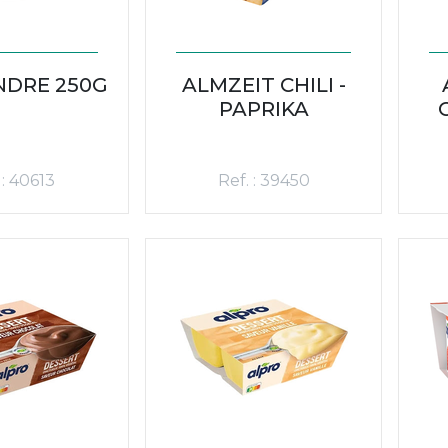
NDRE 250G
ALMZEIT CHILI -
PAPRIKA
 : 40613
Ref. : 39450