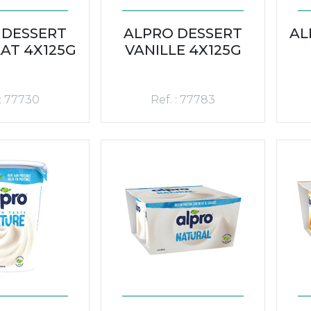
 DESSERT
ALPRO DESSERT
AL
AT 4X125G
VANILLE 4X125G
 : 77730
Ref. : 77783