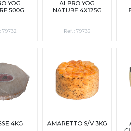
RO YOG
ALPRO YOG
RE 500G
NATURE 4X125G
 : 79732
Ref. : 79735
SSE 4KG
AMARETTO S/V 3KG
CL