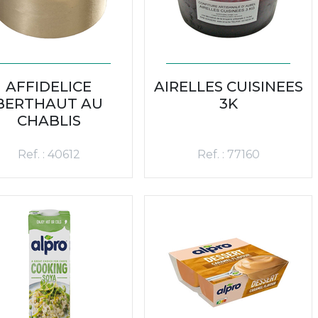
AFFIDELICE
AIRELLES CUISINEES
BERTHAUT AU
3K
CHABLIS
Ref. : 40612
Ref. : 77160