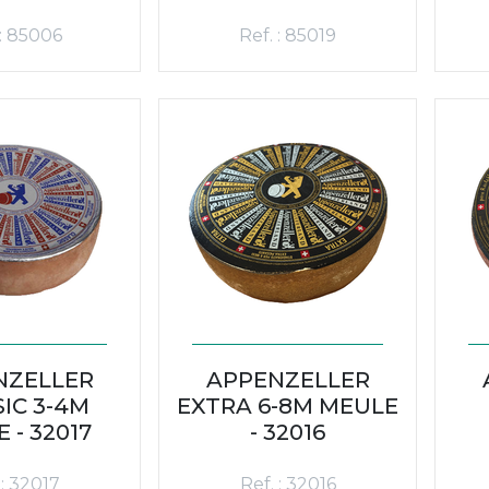
 : 85006
Ref. : 85019
NZELLER
APPENZELLER
IC 3-4M
EXTRA 6-8M MEULE
 - 32017
- 32016
 : 32017
Ref. : 32016