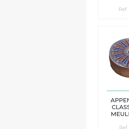
Ref.
APPE
CLASS
MEULE
Ref.