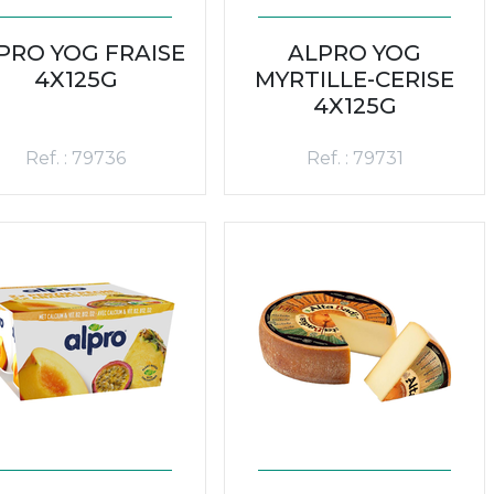
PRO YOG FRAISE
ALPRO YOG
4X125G
MYRTILLE-CERISE
4X125G
Ref. : 79736
Ref. : 79731