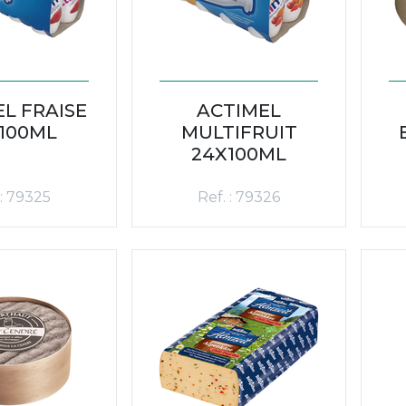
L FRAISE
ACTIMEL
100ML
MULTIFRUIT
24X100ML
 : 79325
Ref. : 79326