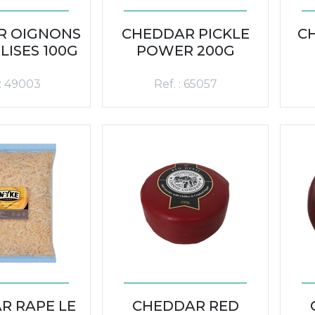
R OIGNONS
CHEDDAR PICKLE
C
ISES 100G
POWER 200G
 : 49003
Ref. : 65057
R RAPE LE
CHEDDAR RED