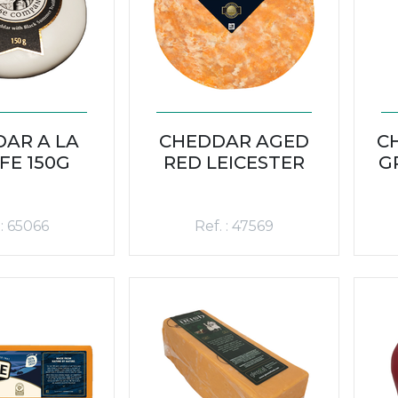
AR A LA
CHEDDAR AGED
C
FE 150G
RED LEICESTER
G
 : 65066
Ref. : 47569