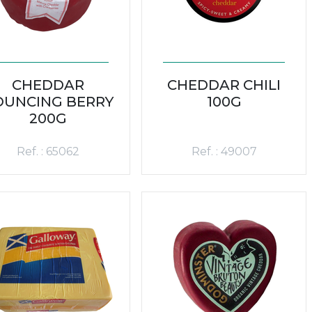
CHEDDAR
CHEDDAR CHILI
OUNCING BERRY
100G
200G
Ref. : 65062
Ref. : 49007