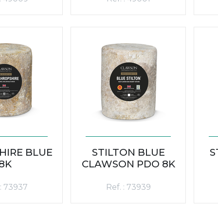
HIRE BLUE
STILTON BLUE
S
8K
CLAWSON PDO 8K
 : 73937
Ref. : 73939