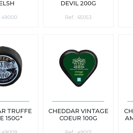
ELSH
DEVIL 200G
 : 49000
Ref. : 65053
R TRUFFE
CHEDDAR VINTAGE
CH
E 150G*
COEUR 100G
AM
 : 49009
Ref. : 49001