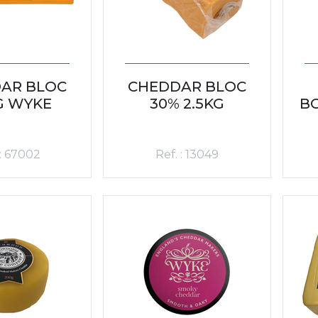
AR BLOC
CHEDDAR BLOC
G WYKE
30% 2.5KG
B
 : 67002
Ref. : 13049