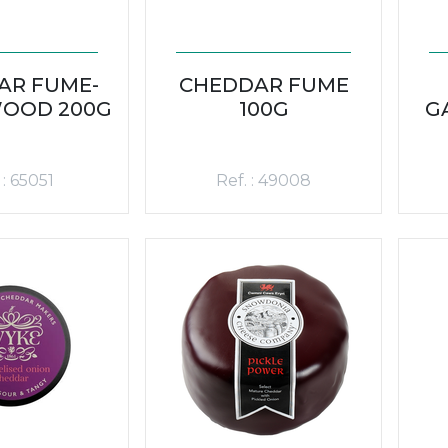
AR FUME-
CHEDDAR FUME
OOD 200G
100G
G
 : 65051
Ref. : 49008