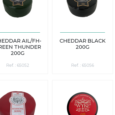
HEDDAR AIL/FH-
CHEDDAR BLACK
REEN THUNDER
200G
200G
Ref. : 65052
Ref. : 65056