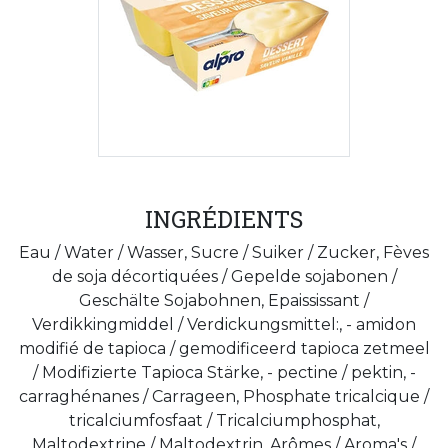
INGRÉDIENTS
Eau / Water / Wasser, Sucre / Suiker / Zucker, Fèves
de soja décortiquées / Gepelde sojabonen /
Geschälte Sojabohnen, Epaississant /
Verdikkingmiddel / Verdickungsmittel:, - amidon
modifié de tapioca / gemodificeerd tapioca zetmeel
/ Modifizierte Tapioca Stärke, - pectine / pektin, -
carraghénanes / Carrageen, Phosphate tricalcique /
tricalciumfosfaat / Tricalciumphosphat,
Maltodextrine / Maltodextrin, Arômes / Aroma's /