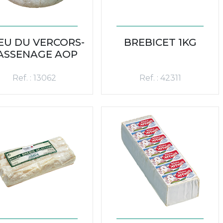
EU DU VERCORS-
BREBICET 1KG
ASSENAGE AOP
Ref. : 13062
Ref. : 42311