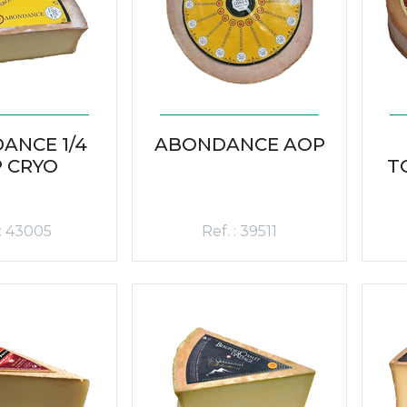
ANCE 1/4
ABONDANCE AOP
 CRYO
T
 : 43005
Ref. : 39511