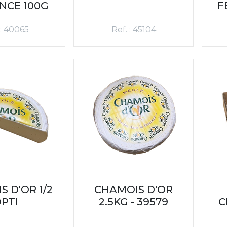
NCE 100G
F
 : 40065
Ref. : 45104
 D'OR 1/2
CHAMOIS D'OR
PTI
2.5KG - 39579
C