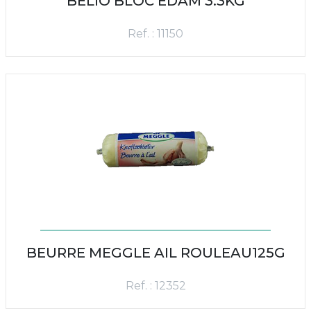
BELIO BLOC EDAM 3.3KG
Ref. : 11150
BEURRE MEGGLE AIL ROULEAU125G
Ref. : 12352