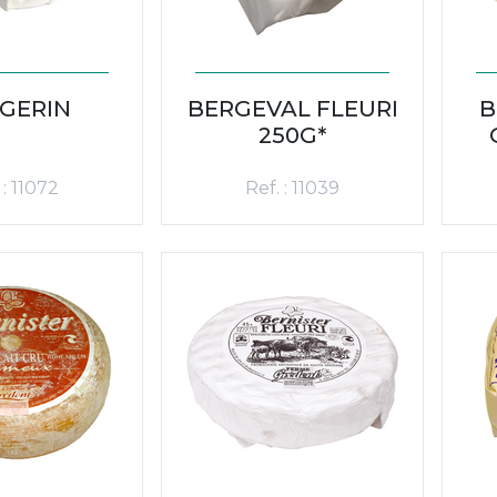
GERIN
BERGEVAL FLEURI
B
250G*
 : 11072
Ref. : 11039