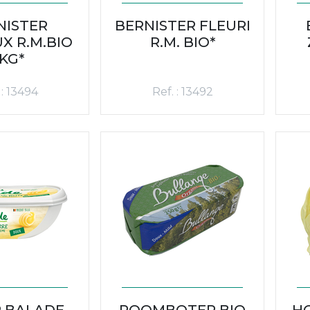
NISTER
BERNISTER FLEURI
X R.M.BIO
R.M. BIO*
KG*
 : 13494
Ref. : 13492
 BALADE
ROOMBOTER BIO
H