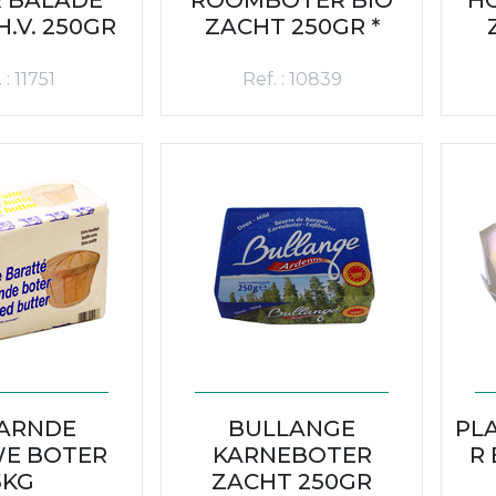
.V. 250GR
ZACHT 250GR *
 : 11751
Ref. : 10839
ARNDE
BULLANGE
PL
E BOTER
KARNEBOTER
R 
5KG
ZACHT 250GR