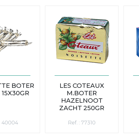
TTE BOTER
LES COTEAUX
 15X30GR
M.BOTER
HAZELNOOT
ZACHT 250GR
 : 40004
Ref. : 77310