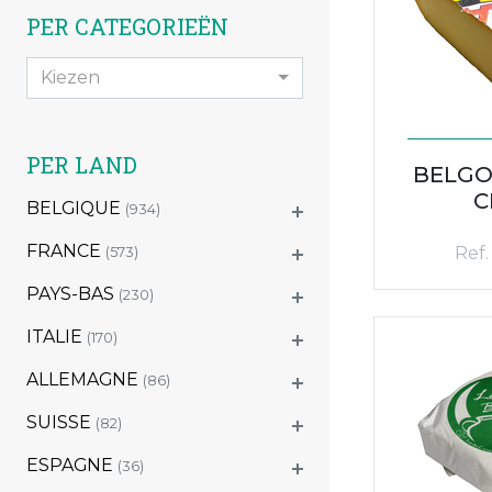
PER CATEGORIEËN
Kiezen
PER LAND
BELGO
C
BELGIQUE
(934)
FRANCE
Ref.
(573)
PAYS-BAS
(230)
ITALIE
(170)
ALLEMAGNE
(86)
SUISSE
(82)
ESPAGNE
(36)