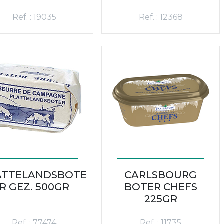
Ref. : 19035
Ref. : 12368
ATTELANDSBOTE
CARLSBOURG
R GEZ. 500GR
BOTER CHEFS
225GR
Ref. : 77474
Ref. : 11735