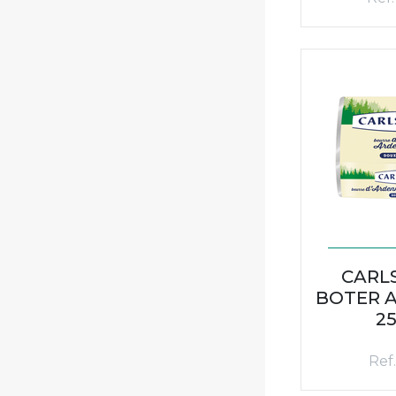
CARL
BOTER A
2
Ref.