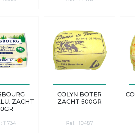
SBOURG
COLYN BOTER
CO
LU. ZACHT
ZACHT 500GR
50GR
 : 11734
Ref. : 10487