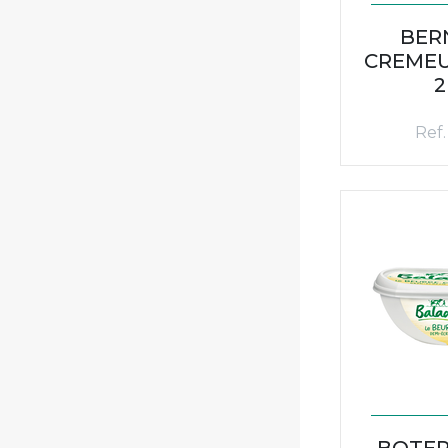
BER
CREMEU
2
Ref.
BOTER