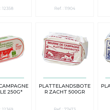
 : 12358
Ref. : 11904
 CAMPAGNE
PLATTELANDSBOTE
PL
LE 250G*
R ZACHT 500GR
 : 12369
Ref. : 77473