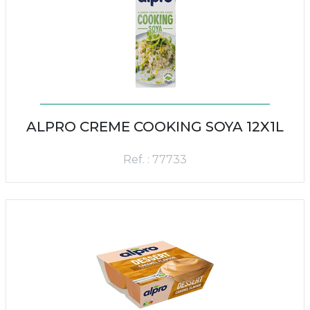
ALPRO CREME COOKING SOYA 12X1L
Ref. : 77733