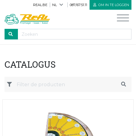
REAL.BE
NL
087/67.51.11
OM IN TE LOGGEN
DOORLOPEN
CATALOGUS
Home
Alle producten
Nieuwe producten
Biologische producten
Herve kaas