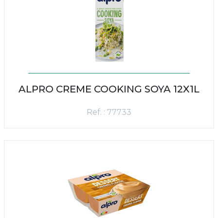
ALPRO CREME COOKING SOYA 12X1L
Ref. : 77733