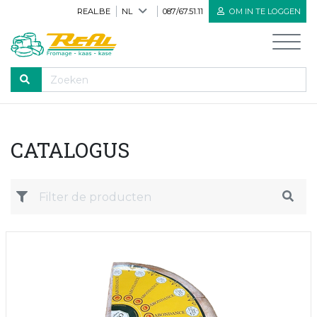
REAL.BE
NL
087/67.51.11
OM IN TE LOGGEN
DOORLOPEN
CATALOGUS
Home
Alle producten
Nieuwe producten
Biologische producten
Herve kaas