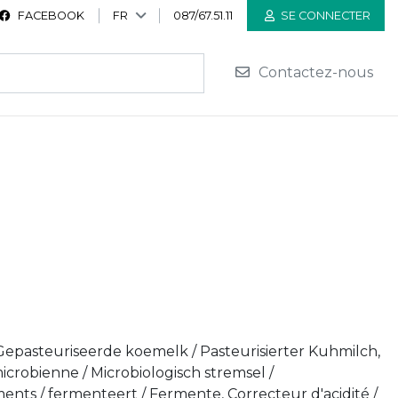
FACEBOOK
FR
087/67.51.11
SE CONNECTER
Contactez-nous
 Gepasteuriseerde koemelk / Pasteurisierter Kuhmilch,
microbienne / Microbiologisch stremsel /
ents / fermenteert / Fermente, Correcteur d'acidité /