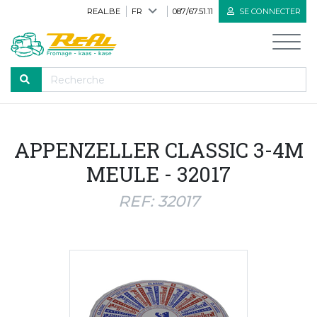
REAL.BE
FR
087/67.51.11
SE CONNECTER
PARCOURIR
APPENZELLER CLASSIC 3-4M
Accueil
MEULE - 32017
Tous les produits
REF: 32017
Nouveaux produits
Produits biologiques
Fromages de Herve