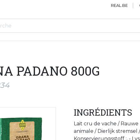
REAL.BE
A PADANO 800G
234
INGRÉDIENTS
Lait cru de vache / Rauwe 
animale / Dierlijk stremsel
Konservierungsstoff :, - Ly