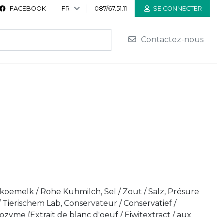
FACEBOOK
FR
087/67.51.11
SE CONNECTER
Contactez-nous
koemelk / Rohe Kuhmilch, Sel / Zout / Salz, Présure
 / Tierischem Lab, Conservateur / Conservatief /
sozyme (Extrait de blanc d'oeuf / Eiwitextract / aux