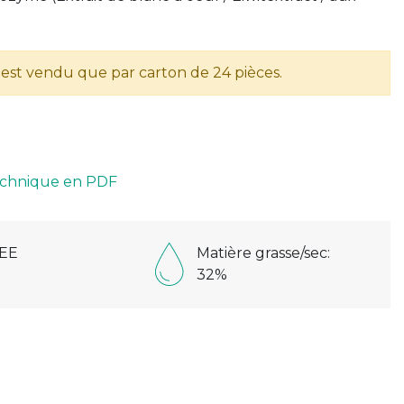
n'est vendu que par carton de 24 pièces.
technique en PDF
EE
Matière grasse/sec:
32%