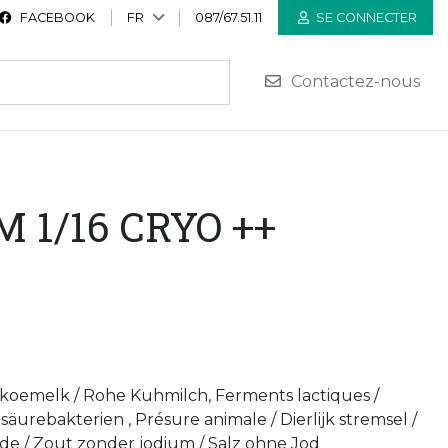
FACEBOOK
FR
087/67.51.11
SE CONNECTER
Contactez-nous
 1/16 CRYO ++
 koemelk / Rohe Kuhmilch, Ferments lactiques /
äurebakterien , Présure animale / Dierlijk stremsel /
iode / Zout zonder jodium / Salz ohne Jod