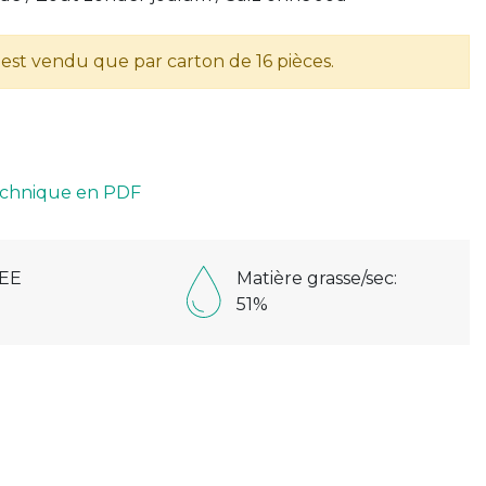
n'est vendu que par carton de 16 pièces.
technique en PDF
EE
Matière grasse/sec:
51%