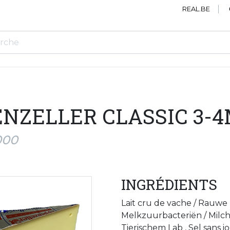
REAL.BE
NZELLER CLASSIC 3-4M
000
INGRÉDIENTS
Lait cru de vache / Rauwe
Melkzuurbacteriën / Milchs
Tierischem Lab , Sel sans 