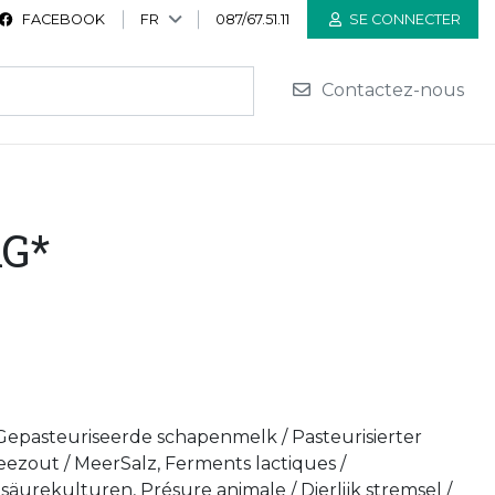
FACEBOOK
FR
087/67.51.11
SE CONNECTER
Contactez-nous
KG*
/ Gepasteuriseerde schapenmelk / Pasteurisierter
Zeezout / MeerSalz, Ferments lactiques /
äurekulturen, Présure animale / Dierlijk stremsel /