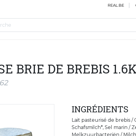
REAL.BE
E BRIE DE BREBIS 1.6
562
INGRÉDIENTS
Lait pasteurisé de brebis 
Schafsmilch*, Sel marin / 
Melkzuurbacteriën / Milchs