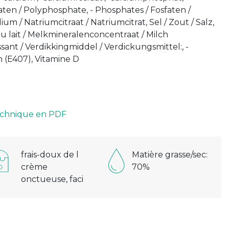
ten / Polyphosphate, - Phosphates / Fosfaten /
ium / Natriumcitraat / Natriumcitrat, Sel / Zout / Salz,
 lait / Melkmineralenconcentraat / Milch
ssant / Verdikkingmiddel / Verdickungsmittel:, -
 (E407), Vitamine D
technique en PDF
frais-doux de l
Matière grasse/sec:
crème
70%
onctueuse, faci