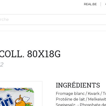
REAL.BE
 COLL. 80X18G
32
INGRÉDIENTS
Fromage blanc / Kwark / T
Protéine de lait / Melkeiwi
Speisesalz:, - Phosphate d