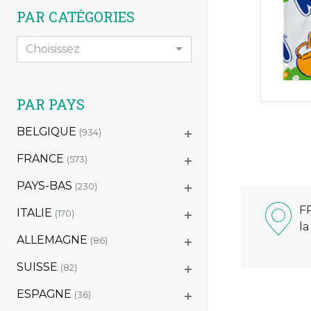
PAR CATÉGORIES
Choisissez
PAR PAYS
BELGIQUE
(934)
FRANCE
(573)
PAYS-BAS
(230)
F
ITALIE
(170)
la
ALLEMAGNE
(86)
SUISSE
(82)
ESPAGNE
(36)