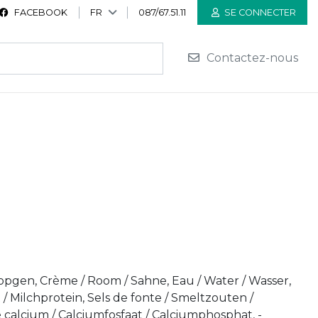
FACEBOOK
FR
087/67.51.11
SE CONNECTER
Contactez-nous
opgen, Crème / Room / Sahne, Eau / Water / Wasser,
t / Milchprotein, Sels de fonte / Smeltzouten /
e calcium / Calciumfosfaat / Calciumphosphat, -