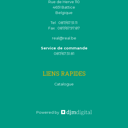
Rue de Herve 110
4651 Battice
Belgique
Tel : 087/67.51.11
Fax : 087/67.97.87
real@real.be
Service de commande
087/67.51.81
LIENS RAPIDES
Catalogue
Powered by