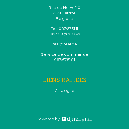
Rue de Herve 110
4651 Battice
Belgique
Tel : 087/67.51.11
Fax : 087/67.97.87
real@real.be
Service de commande
087/67.51.81
LIENS RAPIDES
Catalogue
Powered by