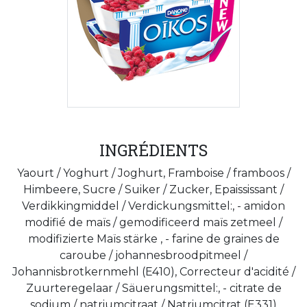
INGRÉDIENTS
Yaourt / Yoghurt / Joghurt, Framboise / framboos /
Himbeere, Sucre / Suiker / Zucker, Epaississant /
Verdikkingmiddel / Verdickungsmittel:, - amidon
modifié de maïs / gemodificeerd maïs zetmeel /
modifizierte Maïs stärke , - farine de graines de
caroube / johannesbroodpitmeel /
Johannisbrotkernmehl (E410), Correcteur d'acidité /
Zuurteregelaar / Säuerungsmittel:, - citrate de
sodium / natriumcitraat / Natriumcitrat (E331)