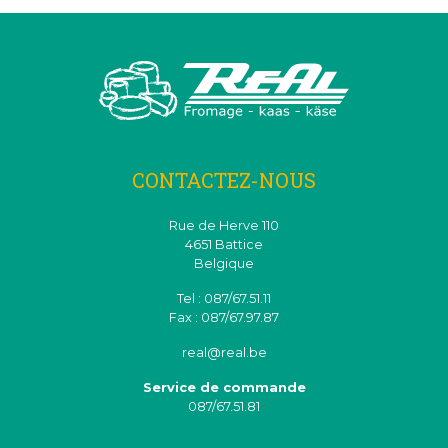
CONTACTEZ-NOUS
Rue de Herve 110
4651 Battice
Belgique
Tel : 087/67.51.11
Fax : 087/67.97.87
real@real.be
Service de commande
087/67.51.81