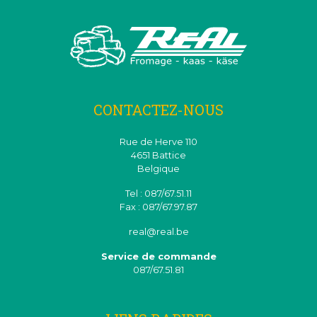
CONTACTEZ-NOUS
Rue de Herve 110
4651 Battice
Belgique
Tel : 087/67.51.11
Fax : 087/67.97.87
real@real.be
Service de commande
087/67.51.81