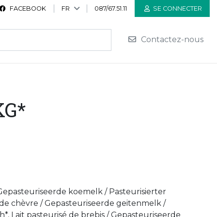
FACEBOOK
FR
087/67.51.11
SE CONNECTER
Contactez-nous
KG*
 Gepasteuriseerde koemelk / Pasteurisierter
é de chèvre / Gepasteuriseerde geitenmelk /
h*, Lait pasteurisé de brebis / Gepasteuriseerde