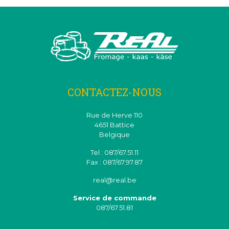
CONTACTEZ-NOUS
Rue de Herve 110
4651 Battice
Belgique
Tel : 087/67.51.11
Fax : 087/67.97.87
real@real.be
Service de commande
087/67.51.81