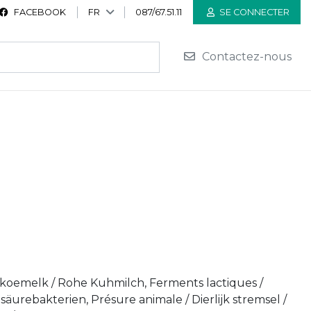
FACEBOOK
FR
087/67.51.11
SE CONNECTER
Contactez-nous
 koemelk / Rohe Kuhmilch, Ferments lactiques /
äurebakterien, Présure animale / Dierlijk stremsel /