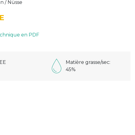
en / Nüsse
E
technique en PDF
EE
Matière grasse/sec:
45%