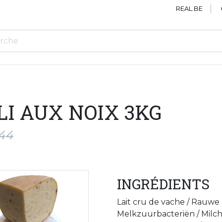
REAL.BE
LI AUX NOIX 3KG
744
INGRÉDIENTS
Lait cru de vache / Rauwe
Melkzuurbacteriën / Milchs