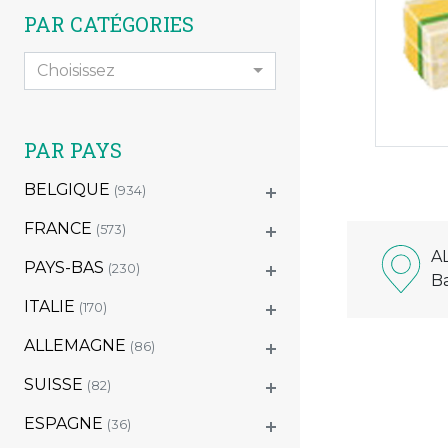
PAR CATÉGORIES
Choisissez
PAR PAYS
BELGIQUE
(934)
FRANCE
(573)
A
PAYS-BAS
(230)
B
ITALIE
(170)
ALLEMAGNE
(86)
SUISSE
(82)
ESPAGNE
(36)