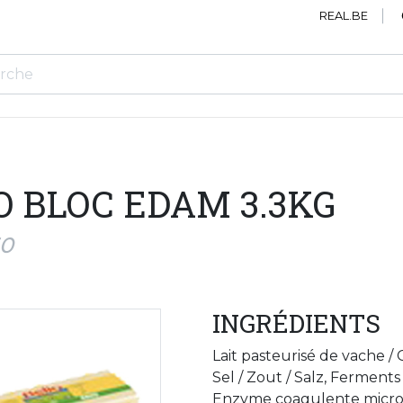
REAL.BE
O BLOC EDAM 3.3KG
50
INGRÉDIENTS
Lait pasteurisé de vache /
Sel / Zout / Salz, Ferment
Enzyme coagulente micr