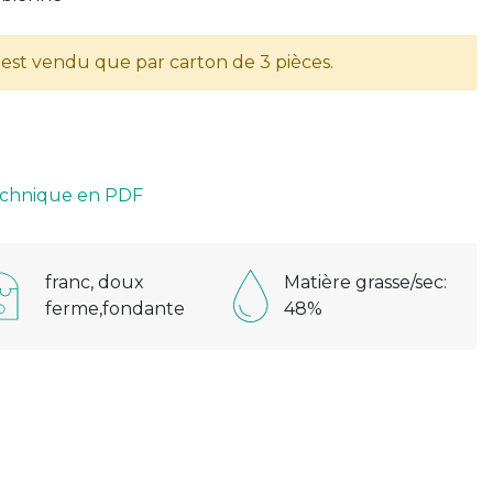
n'est vendu que par carton de 3 pièces.
technique en PDF
franc, doux
Matière grasse/sec:
ferme,fondante
48%