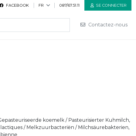
FACEBOOK
FR
087/67.51.11
SE CONNECTER
Contactez-nous
 Gepasteuriseerde koemelk / Pasteurisierter Kuhmilch,
s lactiques / Melkzuurbacteriën / Milchsäurebakterien,
obienne