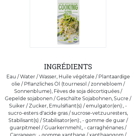
INGRÉDIENTS
Eau / Water / Wasser, Huile végétale / Plantaardige
olie / Pflanzliches Öl (tournesol / zonnebloem /
Sonnenblume), Fèves de soja décortiquées /
Gepelde sojabonen / Geschälte Sojabohnen, Sucre /
Suiker / Zucker, Emulsifiant(s) / emulgator(en):, -
sucro-esters d'acide gras / sucrose-vetzuuresters,
Stabilisant(s) / Stabilisator(en):, - gomme de guar /
guarpitmeel / Guarkernmehl;, - carraghénanes /
Carrageen;, - gomme xanthane / xanthaangom /