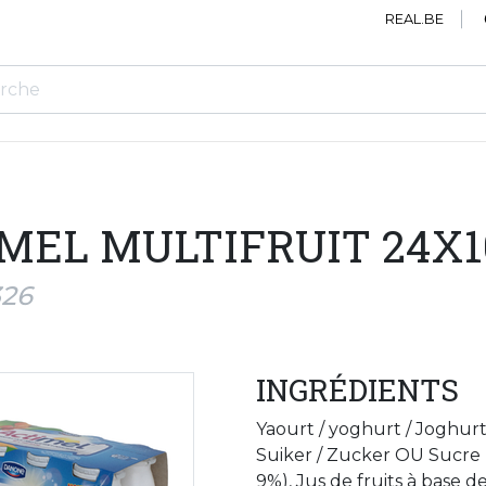
REAL.BE
MEL MULTIFRUIT 24X
326
INGRÉDIENTS
Yaourt / yoghurt / Joghur
Suiker / Zucker OU Sucre l
9%), Jus de fruits à base 