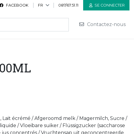
FACEBOOK
FR
087/67.51.11
SE CONNECTER
Contactez-nous
100ML
t, Lait écrémé / Afgeroomd melk / Magermilch, Sucre /
iquide / Vloeibare suiker / Flüssigzucker (saccharose
de jus concentrés / Vruchtensap uit geconcentreerde