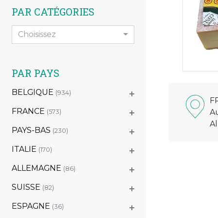
PAR CATÉGORIES
Choisissez
PAR PAYS
BELGIQUE
(934)
F
FRANCE
A
(573)
A
PAYS-BAS
(230)
ITALIE
(170)
ALLEMAGNE
(86)
SUISSE
(82)
ESPAGNE
(36)