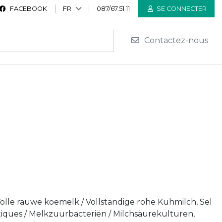
FACEBOOK
FR
087/67.51.11
SE CONNECTER
Contactez-nous
 Volle rauwe koemelk / Vollständige rohe Kuhmilch, Sel
ctiques / Melkzuurbacteriën / Milchsäurekulturen,