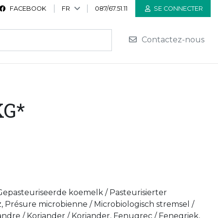
FACEBOOK
FR
087/67.51.11
SE CONNECTER
Contactez-nous
KG*
 Gepasteuriseerde koemelk / Pasteurisierter
z, Présure microbienne / Microbiologisch stremsel /
andre / Koriander / Koriander, Fenugrec / Fenegriek,