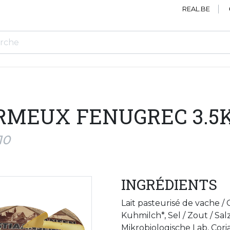
REAL.BE
MEUX FENUGREC 3.5
10
INGRÉDIENTS
Lait pasteurisé de vache /
Kuhmilch*, Sel / Zout / Sal
Mikrobiologische Lab, Cori