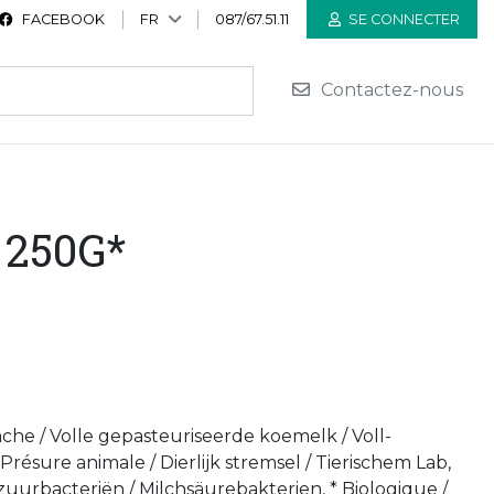
FACEBOOK
FR
087/67.51.11
SE CONNECTER
Contactez-nous
250G*
vache / Volle gepasteuriseerde koemelk / Voll-
Présure animale / Dierlijk stremsel / Tierischem Lab,
uurbacteriën / Milchsäurebakterien, * Biologique /