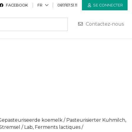
FACEBOOK
FR
087/67.51.11
SE CONNECTER
Contactez-nous
 Gepasteuriseerde koemelk / Pasteurisierter Kuhmilch,
/ Stremsel / Lab, Ferments lactiques /