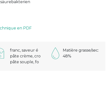
hsäurebakterien
technique en PDF
franc, saveur é
Matière grasse/sec:
pâte crème, cro
48%
pâte souple, fo