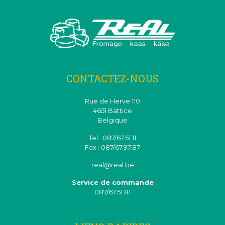
CONTACTEZ-NOUS
Rue de Herve 110
4651 Battice
Belgique
Tel : 087/67.51.11
Fax : 087/67.97.87
real@real.be
Service de commande
087/67.51.81