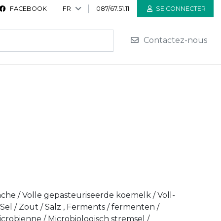
FACEBOOK
FR
087/67.51.11
SE CONNECTER
Contactez-nous
vache / Volle gepasteuriseerde koemelk / Voll-
Sel / Zout / Salz , Ferments / fermenten /
crobienne / Microbiologisch stremsel /