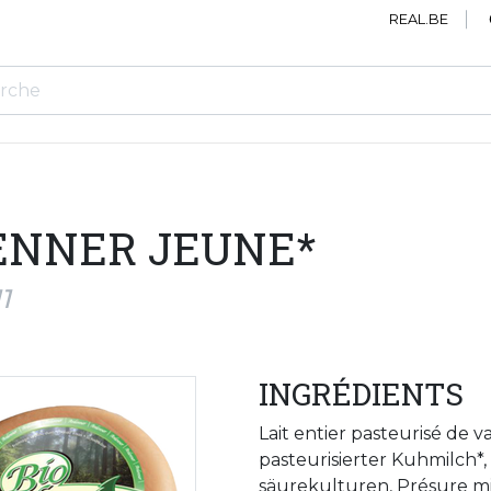
REAL.BE
ENNER JEUNE*
1
INGRÉDIENTS
Lait entier pasteurisé de 
pasteurisierter Kuhmilch*, 
säurekulturen, Présure mi