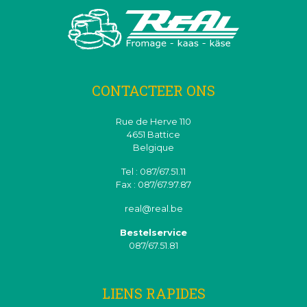
CONTACTEER ONS
Rue de Herve 110
4651 Battice
Belgique
Tel : 087/67.51.11
Fax : 087/67.97.87
real@real.be
Bestelservice
087/67.51.81
LIENS RAPIDES