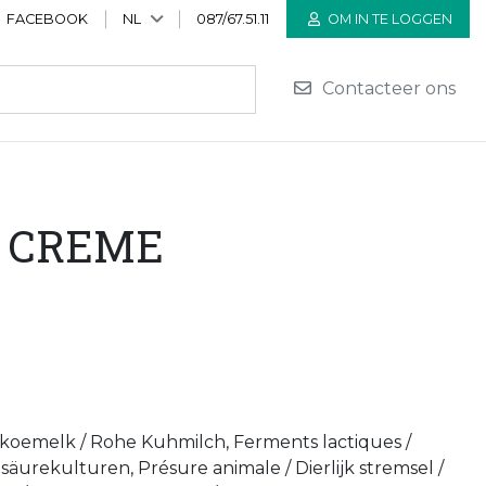
FACEBOOK
NL
087/67.51.11
OM IN TE LOGGEN
Contacteer ons
A CREME
 koemelk / Rohe Kuhmilch, Ferments lactiques /
äurekulturen, Présure animale / Dierlijk stremsel /