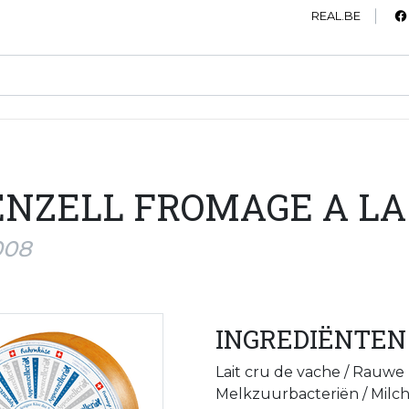
REAL.BE
NZELL FROMAGE A L
008
INGREDIËNTEN
Lait cru de vache / Rauwe
Melkzuurbacteriën / Milchs