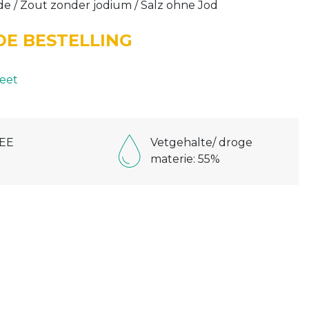
ode / Zout zonder jodium / Salz ohne Jod
E BESTELLING
eet
EE
Vetgehalte/ droge
materie: 55%