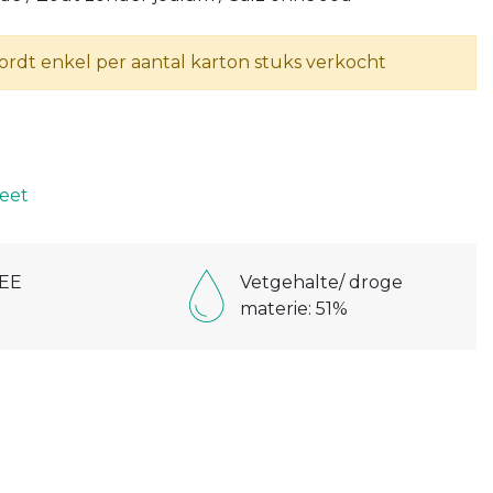
wordt enkel per aantal karton stuks verkocht
D
eet
EE
Vetgehalte/ droge
materie: 51%