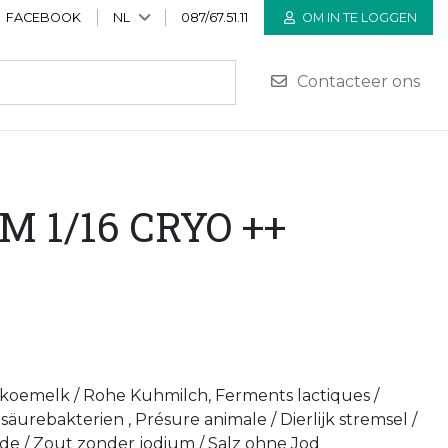
FACEBOOK
NL
087/67.51.11
OM IN TE LOGGEN
Contacteer ons
M 1/16 CRYO ++
 koemelk / Rohe Kuhmilch, Ferments lactiques /
äurebakterien , Présure animale / Dierlijk stremsel /
iode / Zout zonder jodium / Salz ohne Jod