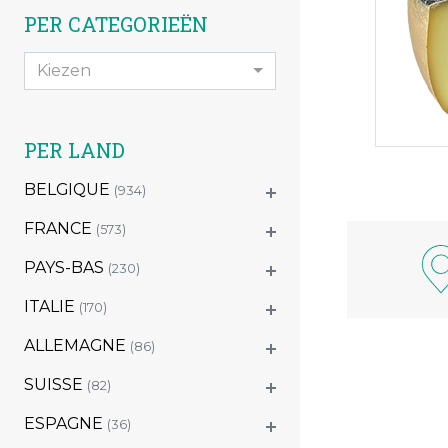
PER CATEGORIEËN
Kiezen
PER LAND
BELGIQUE
(934)
FRANCE
(573)
PAYS-BAS
(230)
ITALIE
(170)
ALLEMAGNE
(86)
SUISSE
(82)
ESPAGNE
(36)