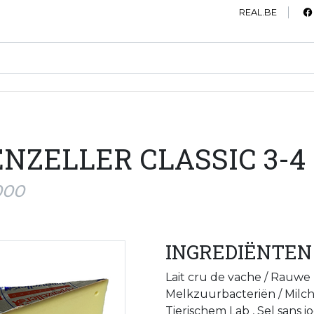
REAL.BE
NZELLER CLASSIC 3-4 
000
INGREDIËNTEN
Lait cru de vache / Rauwe
Melkzuurbacteriën / Milchs
Tierischem Lab , Sel sans 