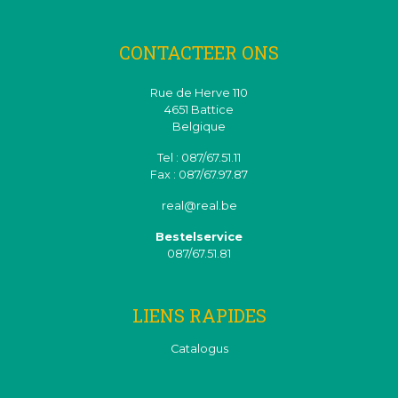
CONTACTEER ONS
Rue de Herve 110
4651 Battice
Belgique
Tel : 087/67.51.11
Fax : 087/67.97.87
real@real.be
Bestelservice
087/67.51.81
LIENS RAPIDES
Catalogus