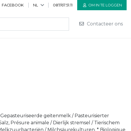
FACEBOOK
NL
087/67.51.11
OM IN TE LOGGEN
Contacteer ons
/ Gepasteuriseerde geitenmelk / Pasteurisierter
 Salz, Présure animale / Dierlijk stremsel / Tierischem
 Melkzuurbacteriën / Milchsäurekulturen, * Biologique