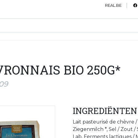
REAL.BE
RONNAIS BIO 250G*
509
INGREDIËNTEN
Lait pasteurisé de chèvre 
Ziegenmilch *, Sel / Zout /
Lab, Ferments lactiques /