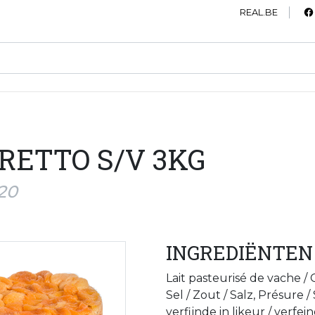
REAL.BE
ETTO S/V 3KG
20
INGREDIËNTEN
Lait pasteurisé de vache /
Sel / Zout / Salz, Présure /
verfijnde in likeur / verfe