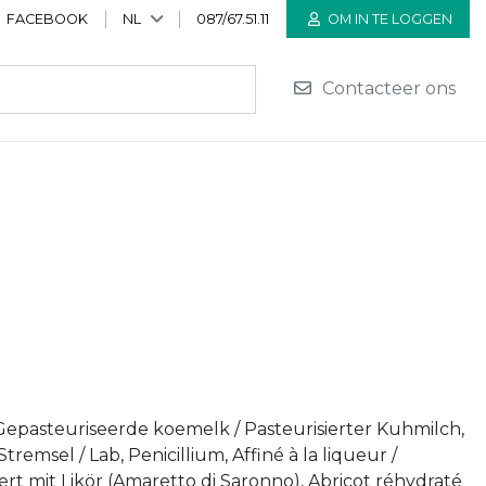
FACEBOOK
NL
087/67.51.11
OM IN TE LOGGEN
Contacteer ons
 Gepasteuriseerde koemelk / Pasteurisierter Kuhmilch,
 Stremsel / Lab, Penicillium, Affiné à la liqueur /
inert mit Likör (Amaretto di Saronno), Abricot réhydraté