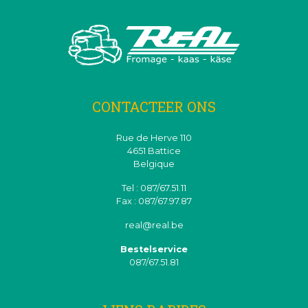
CONTACTEER ONS
Rue de Herve 110
4651 Battice
Belgique
Tel : 087/67.51.11
Fax : 087/67.97.87
real@real.be
Bestelservice
087/67.51.81