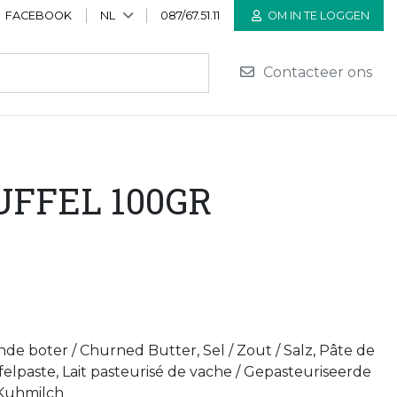
FACEBOOK
NL
087/67.51.11
OM IN TE LOGGEN
Contacteer ons
UFFEL 100GR
de boter / Churned Butter, Sel / Zout / Salz, Pâte de
üffelpaste, Lait pasteurisé de vache / Gepasteuriseerde
 Kuhmilch