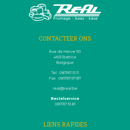
CONTACTEER ONS
Rue de Herve 110
4651 Battice
Belgique
Tel : 087/67.51.11
Fax : 087/67.97.87
real@real.be
Bestelservice
087/67.51.81
LIENS RAPIDES