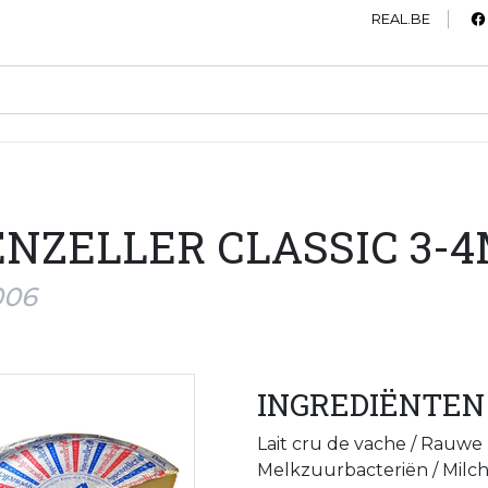
REAL.BE
NZELLER CLASSIC 3-4M
006
INGREDIËNTEN
Lait cru de vache / Rauwe
Melkzuurbacteriën / Milchs