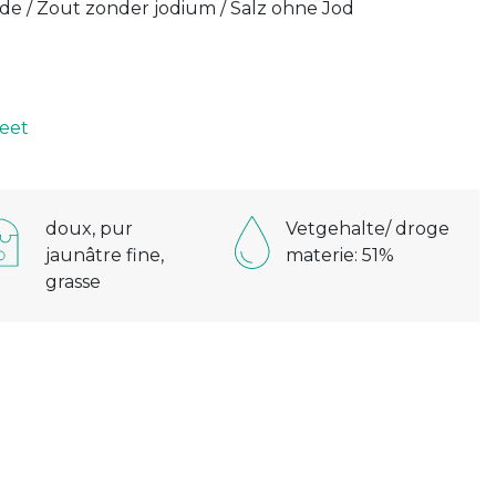
iode / Zout zonder jodium / Salz ohne Jod
D
eet
doux, pur
Vetgehalte/ droge
jaunâtre fine,
materie: 51%
grasse