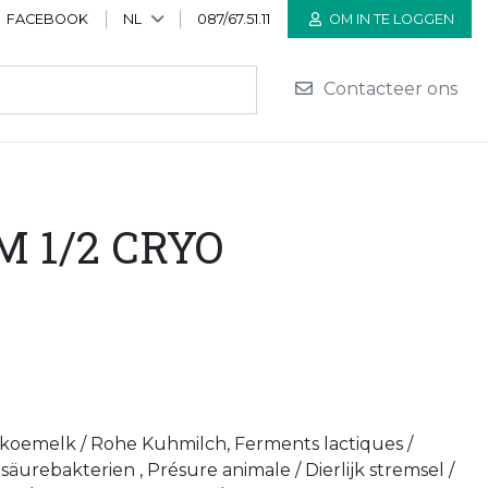
FACEBOOK
NL
087/67.51.11
OM IN TE LOGGEN
Contacteer ons
 1/2 CRYO
 koemelk / Rohe Kuhmilch, Ferments lactiques /
äurebakterien , Présure animale / Dierlijk stremsel /