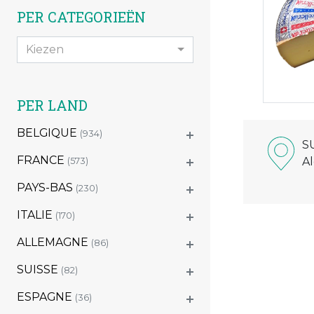
PER CATEGORIEËN
Kiezen
PER LAND
BELGIQUE
(934)
S
FRANCE
A
(573)
PAYS-BAS
(230)
ITALIE
(170)
ALLEMAGNE
(86)
SUISSE
(82)
ESPAGNE
(36)