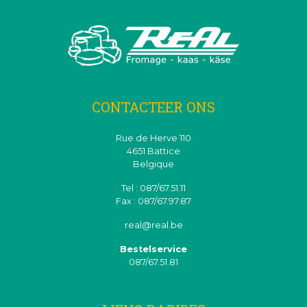
CONTACTEER ONS
Rue de Herve 110
4651 Battice
Belgique
Tel : 087/67.51.11
Fax : 087/67.97.87
real@real.be
Bestelservice
087/67.51.81