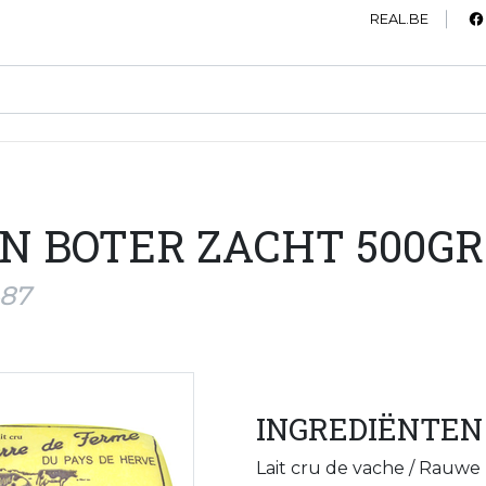
REAL.BE
N BOTER ZACHT 500GR
487
INGREDIËNTEN
Lait cru de vache / Rauwe