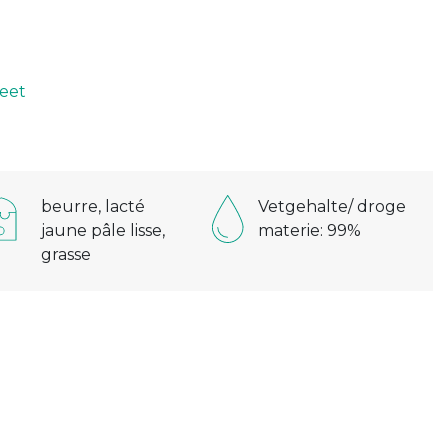
D
eet
beurre, lacté
Vetgehalte/ droge
jaune pâle lisse,
materie: 99%
grasse