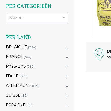
PER CATEGORIEËN
Kiezen
PER LAND
BELGIQUE
(934)
B
FRANCE
W
(573)
PAYS-BAS
(230)
ITALIE
(170)
ALLEMAGNE
(86)
SUISSE
(82)
ESPAGNE
(36)