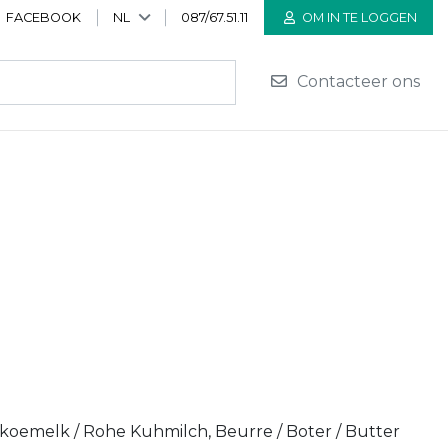
FACEBOOK
NL
087/67.51.11
OM IN TE LOGGEN
Contacteer ons
 koemelk / Rohe Kuhmilch, Beurre / Boter / Butter