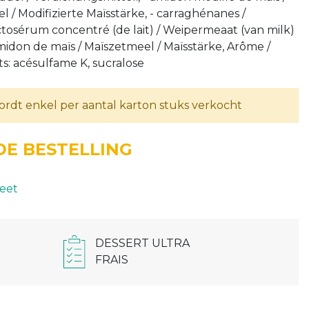
/ Modifizierte Maïsstärke, - carraghénanes /
tosérum concentré (de lait) / Weipermeaat (van milk)
midon de maïs / Maïszetmeel / Maïsstärke, Arôme /
s: acésulfame K, sucralose
wordt enkel per aantal karton stuks verkocht
E BESTELLING
eet
DESSERT ULTRA
FRAIS