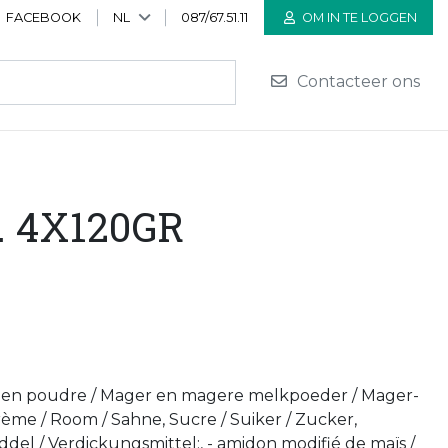
FACEBOOK
NL
087/67.51.11
OM IN TE LOGGEN
Contacteer ons
. 4X120GR
mé en poudre / Mager en magere melkpoeder / Mager-
me / Room / Sahne, Sucre / Suiker / Zucker,
ddel / Verdickungsmittel:, - amidon modifié de maïs /