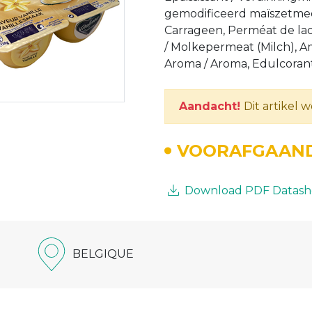
gemodificeerd maïszetmeel 
Carrageen, Perméat de lac
/ Molkepermeat (Milch), A
Aroma / Aroma, Edulcorant
Aandacht!
Dit artikel 
VOORAFGAAND
Download PDF Datash
BELGIQUE