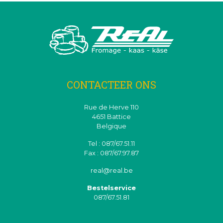
CONTACTEER ONS
Rue de Herve 110
4651 Battice
Belgique
Tel : 087/67.51.11
Fax : 087/67.97.87
real@real.be
Bestelservice
087/67.51.81