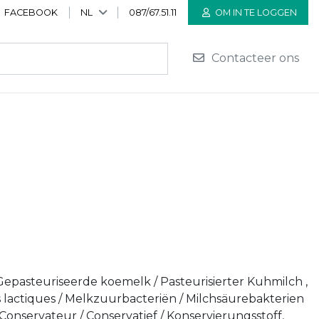
FACEBOOK
NL
087/67.51.11
OM IN TE LOGGEN
Contacteer ons
 Gepasteuriseerde koemelk / Pasteurisierter Kuhmilch ,
ts lactiques / Melkzuurbacteriën / Milchsäurebakterien
, Conservateur / Conservatief / Konservierungsstoff,