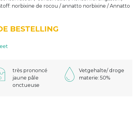
stoff: norbixine de rocou / annatto norbixine / Annatto
E BESTELLING
eet
très prononcé
Vetgehalte/ droge
jaune pâle
materie: 50%
onctueuse