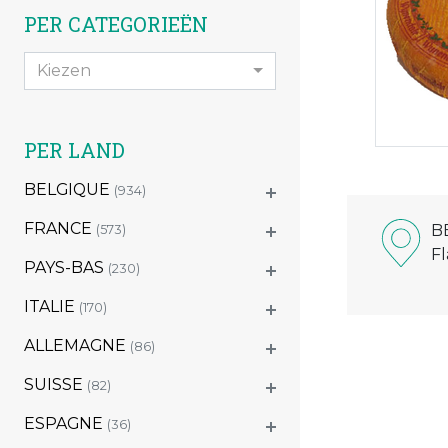
PER CATEGORIEËN
Kiezen
PER LAND
BELGIQUE
(934)
FRANCE
B
(573)
F
PAYS-BAS
(230)
ITALIE
(170)
ALLEMAGNE
(86)
SUISSE
(82)
ESPAGNE
(36)