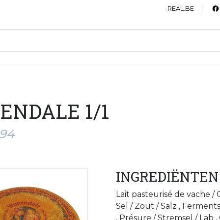
REAL.BE
NDALE 1/1
994
INGREDIËNTEN
Lait pasteurisé de vache /
Sel / Zout / Salz , Fermen
, Présure / Stremsel / Lab 