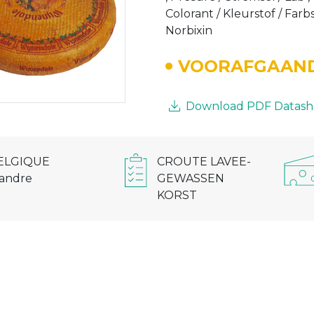
Colorant / Kleurstof / Farb
Norbixin
VOORAFGAAND
Download PDF Datash
CROUTE LAVEE-
ELGIQUE
GEWASSEN
landre
KORST