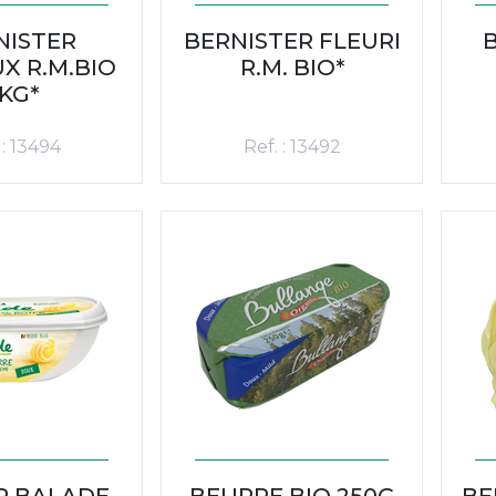
NISTER
BERNISTER FLEURI
X R.M.BIO
R.M. BIO*
KG*
 : 13494
Ref. : 13492
R BALADE
BEURRE BIO 250G
BE