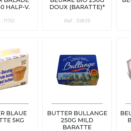
0 HALP-V.
DOUX (BARATTE)*
 : 11751
Ref. : 10839
R BLAUE
BUTTER BULLANGE
BE
TTE 5KG
250G MILD
B
BARATTE