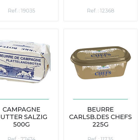
Ref. : 19035
Ref. : 12368
CAMPAGNE
BEURRE
UTTER SALZIG
CARLSB.DES CHEFS
500G
225G
Ref. : 77474
Ref. : 11735