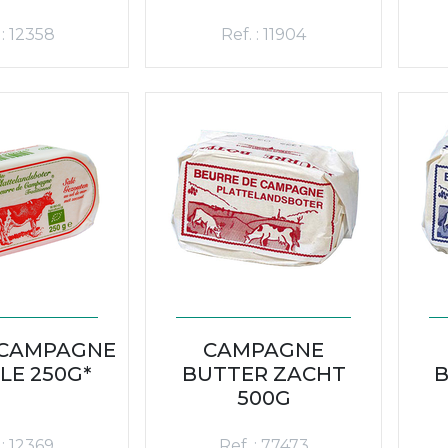
 : 12358
Ref. : 11904
 CAMPAGNE
CAMPAGNE
LE 250G*
BUTTER ZACHT
B
500G
 : 12369
Ref. : 77473