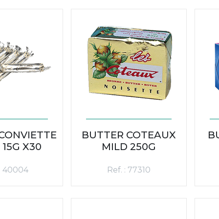
CONVIETTE
BUTTER COTEAUX
B
15G X30
MILD 250G
 : 40004
Ref. : 77310