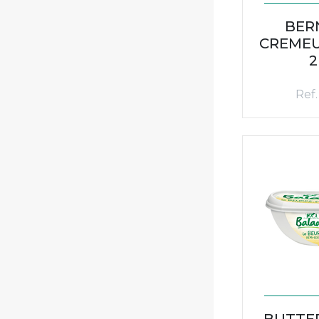
BER
CREMEU
2
Ref.
BUTTE