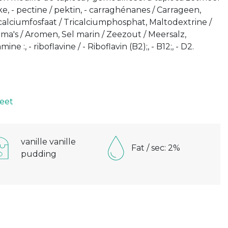
ke, - pectine / pektin, - carraghénanes / Carrageen,
icalciumfosfaat / Tricalciumphosphat, Maltodextrine /
ma's / Aromen, Sel marin / Zeezout / Meersalz,
ne :, - riboflavine / - Riboflavin (B2);, - B12;, - D2.
eet
vanille vanille
Fat / sec: 2%
pudding