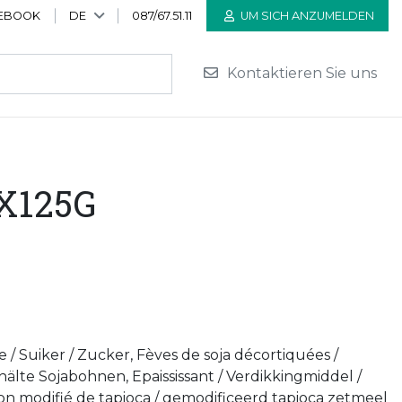
EBOOK
DE
087/67.51.11
UM SICH ANZUMELDEN
Kontaktieren Sie uns
X125G
e / Suiker / Zucker, Fèves de soja décortiquées /
älte Sojabohnen, Epaississant / Verdikkingmiddel /
don modifié de tapioca / gemodificeerd tapioca zetmeel