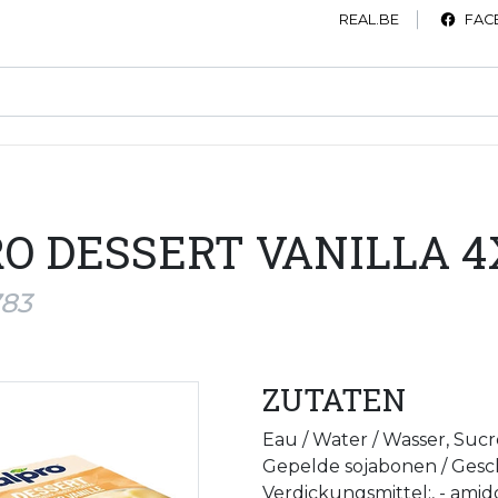
REAL.BE
FAC
O DESSERT VANILLA 4
783
ZUTATEN
Eau / Water / Wasser, Sucr
Gepelde sojabonen / Gesch
Verdickungsmittel:, - ami