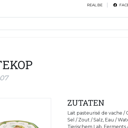
REAL.BE
FAC
TEKOP
007
ZUTATEN
Lait pasteurisé de vache /
Sel / Zout / Salz, Eau / Wat
Tierischem Lab, Ferments 