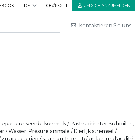
EBOOK
DE
087/67.51.11
UM SICH ANZUMELDEN
Kontaktieren Sie uns
 Gepasteuriseerde koemelk / Pasteurisierter Kuhmilch,
er / Wasser, Présure animale / Dierlijk stremsel /
/ zuurbacteriën / säurekulturen, Régulateur d'acidité