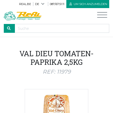
REAL.BE
DE
087/67.51.11
UM SICH ANZUMELDEN
DURCHLAUFEN
VAL DIEU TOMATEN-
Willkommen
PAPRIKA 2,5KG
Alle Produkte
REF: 11979
Neue Produkte
Bioprodukte
Herve Käse