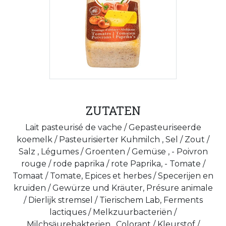
ZUTATEN
Lait pasteurisé de vache / Gepasteuriseerde
koemelk / Pasteurisierter Kuhmilch , Sel / Zout /
Salz , Légumes / Groenten / Gemüse , - Poivron
rouge / rode paprika / rote Paprika, - Tomate /
Tomaat / Tomate, Epices et herbes / Specerijen en
kruiden / Gewürze und Kräuter, Présure animale
/ Dierlijk stremsel / Tierischem Lab, Ferments
lactiques / Melkzuurbacteriën /
Milchsäurebakterien , Colorant / Kleurstof /