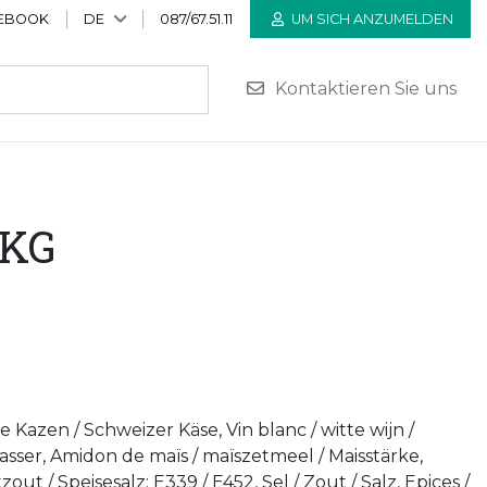
EBOOK
DE
087/67.51.11
UM SICH ANZUMELDEN
Kontaktieren Sie uns
4KG
 Kazen / Schweizer Käse, Vin blanc / witte wijn /
sser, Amidon de maïs / maïszetmeel / Maisstärke,
zout / Speisesalz: E339 / E452, Sel / Zout / Salz, Epices /