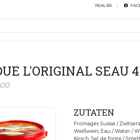
REAL.BE
FAC
UE L'ORIGINAL SEAU 
000
ZUTATEN
Fromages Suisse / Zwitserse
Weißwein, Eau / Water / Wa
Kirsch, Sel de fonte / Smelt